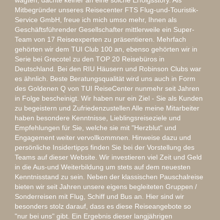
wagten, dachte keiner an eine solche Erfolgsstory. Als
Mitbegründer unseres Reisecenter FTS Flug-und-Touristik-
Service GmbH, freue ich mich umso mehr, Ihnen als
Geschäftsführender Gesellschafter mittlerweile ein Super-
Team von 17 Reiseexperten zu präsentieren. Mehrfach
gehörten wir dem TUI Club 100 an, ebenso gehörten wir in
Serie bei Grecotel zu den TOP 20 Reisebüros in
Deutschland. Bei den RIU Häusern und Robinson Clubs war
es ähnlich. Beste Beratungsqualität wird uns auch in Form
des Goldenen Q von TUI ReiseCenter nunmehr seit Jahren
in Folge bescheinigt. Wir haben nur ein Ziel - Sie als Kunden
zu begeistern und Zufriedenzustellen Alle meine Mitarbeiter
haben besondere Kenntnisse, Lieblingsreiseziele und
Empfehlungen für Sie, welche sie mit "Herzblut" und
Engagement weiter vervollkommnen. Hinweise dazu und
persönliche Insidertipps finden Sie bei der Vorstellung des
Teams auf dieser Website. Wir investieren viel Zeit und Geld
in die Aus-und Weiterbildung um stets auf dem neuesten
Kenntnisstand zu sein. Neben der klassischen Pauschalreise
bieten wir seit Jahren unsere eigens begleiteten Gruppen /
Sonderreisen mit Flug, Schiff und Bus an. Hier sind wir
besonders stolz darauf, dass es diese Reiseangebote so
"nur bei uns" gibt. Ein Ergebnis dieser langjährigen