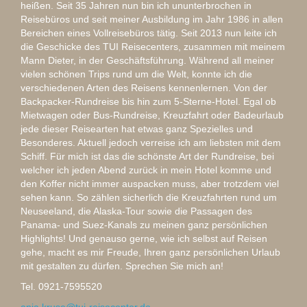
heißen. Seit 35 Jahren nun bin ich ununterbrochen in
Reisebüros und seit meiner Ausbildung im Jahr 1986 in allen
Bereichen eines Vollreisebüros tätig. Seit 2013 nun leite ich
die Geschicke des TUI Reisecenters, zusammen mit meinem
Mann Dieter, in der Geschäftsführung. Während all meiner
vielen schönen Trips rund um die Welt, konnte ich die
verschiedenen Arten des Reisens kennenlernen. Von der
Backpacker-Rundreise bis hin zum 5-Sterne-Hotel. Egal ob
Mietwagen oder Bus-Rundreise, Kreuzfahrt oder Badeurlaub
jede dieser Reisearten hat etwas ganz Spezielles und
Besonderes. Aktuell jedoch verreise ich am liebsten mit dem
Schiff. Für mich ist das die schönste Art der Rundreise, bei
welcher ich jeden Abend zurück in mein Hotel komme und
den Koffer nicht immer auspacken muss, aber trotzdem viel
sehen kann. So zählen sicherlich die Kreuzfahrten rund um
Neuseeland, die Alaska-Tour sowie die Passagen des
Panama- und Suez-Kanals zu meinen ganz persönlichen
Highlights! Und genauso gerne, wie ich selbst auf Reisen
gehe, macht es mir Freude, Ihren ganz persönlichen Urlaub
mit gestalten zu dürfen. Sprechen Sie mich an!
Tel. 0921-7595520