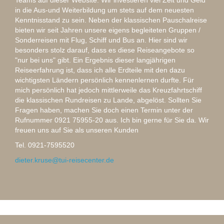
Teams auf dieser Website. Wir investieren viel Zeit und Geld
in die Aus-und Weiterbildung um stets auf dem neuesten
Kenntnisstand zu sein. Neben der klassischen Pauschalreise
bieten wir seit Jahren unsere eigens begleiteten Gruppen /
Sonderreisen mit Flug, Schiff und Bus an. Hier sind wir
besonders stolz darauf, dass es diese Reiseangebote so
"nur bei uns" gibt. Ein Ergebnis dieser langjährigen
Reiseerfahrung ist, dass ich alle Erdteile mit den dazu
wichtigsten Ländern persönlich kennenlernen durfte. Für
mich persönlich hat jedoch mittlerweile das Kreuzfahrtschiff
die klassischen Rundreisen zu Lande, abgelöst. Sollten Sie
Fragen haben, machen Sie doch einen Termin unter der
Rufnummer 0921 75955-20 aus. Ich bin gerne für Sie da. Wir
freuen uns auf Sie als unseren Kunden
Tel. 0921-7595520
dieter.kruse@tui-reisecenter.de