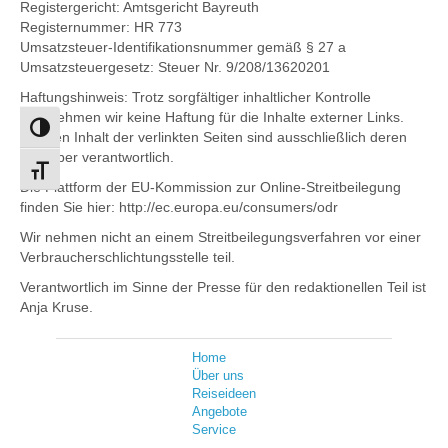
Registergericht: Amtsgericht Bayreuth
Registernummer: HR 773
Umsatzsteuer-Identifikationsnummer gemäß § 27 a
Umsatzsteuergesetz: Steuer Nr. 9/208/13620201
Haftungshinweis: Trotz sorgfältiger inhaltlicher Kontrolle
übernehmen wir keine Haftung für die Inhalte externer Links.
Umschalten auf hohe Kontraste
Für den Inhalt der verlinkten Seiten sind ausschließlich deren
Betreiber verantwortlich.
Schrift vergrößern
Die Plattform der EU-Kommission zur Online-Streitbeilegung
finden Sie hier: http://ec.europa.eu/consumers/odr
Wir nehmen nicht an einem Streitbeilegungsverfahren vor einer
Verbraucherschlichtungsstelle teil.
Verantwortlich im Sinne der Presse für den redaktionellen Teil ist
Anja Kruse.
Home
Über uns
Reiseideen
Angebote
Service