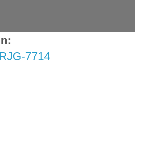
en:
PRJG-7714