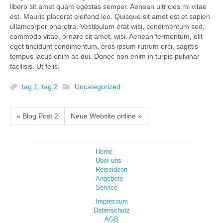
libero sit amet quam egestas semper. Aenean ultricies mi vitae
est. Mauris placerat eleifend leo. Quisque sit amet est et sapien
ullamcorper pharetra. Vestibulum erat wisi, condimentum sed,
commodo vitae, ornare sit amet, wisi. Aenean fermentum, elit
eget tincidunt condimentum, eros ipsum rutrum orci, sagittis
tempus lacus enim ac dui. Donec non enim in turpis pulvinar
facilisis. Ut felis.
tag 1
,
tag 2
Uncategorized
« Blog Post 2
Neue Website online »
Home
Über uns
Reiseideen
Angebote
Service
Impressum
Datenschutz
AGB